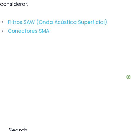
considerar.
Navegación
Filtros SAW (Onda Acústica Superficial)
de
Conectores SMA
entradas
Search