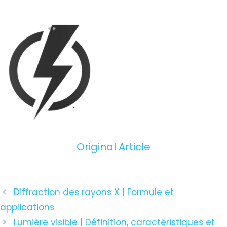
Original Article
Navigation
Diffraction des rayons X | Formule et
des
applications
articles
Lumière visible | Définition, caractéristiques et