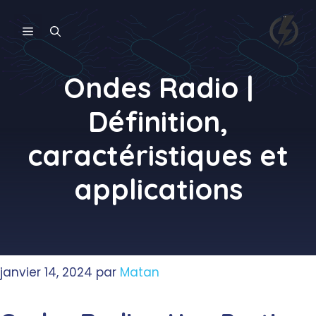
Aller
au
MENU
contenu
Ondes Radio |
Définition,
caractéristiques et
applications
janvier 14, 2024
par
Matan