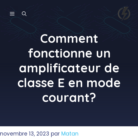
Aller
au
MENU
contenu
Comment
fonctionne un
amplificateur de
classe E en mode
courant?
novembre 13, 2023
par
Matan